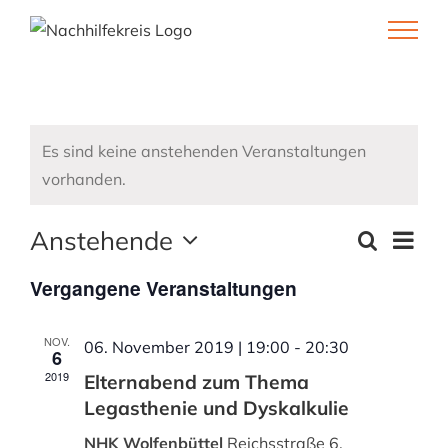
Skip
to
content
Es sind keine anstehenden Veranstaltungen
vorhanden.
Anstehende
VER
Suche
VERANST
Liste
ANS
Datum
SUCHE
Vergangene Veranstaltungen
NAV
wählen.
UND
ANSICHTE
NOV.
06. November 2019 | 19:00
-
20:30
NAVIGAT
6
2019
Elternabend zum Thema
Legasthenie und Dyskalkulie
NHK Wolfenbüttel
Reichsstraße 6,