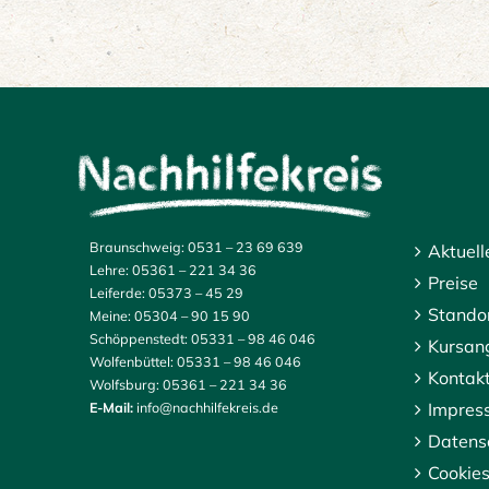
Braunschweig:
0531 – 23 69 639
Aktuell
Lehre:
05361 – 221 34 36
Preise
Leiferde:
05373 – 45 29
Stando
Meine:
05304 – 90 15 90
Schöppenstedt:
05331 – 98 46 046
Kursan
Wolfenbüttel:
05331 – 98 46 046
Kontak
Wolfsburg:
05361 – 221 34 36
Impres
E-Mail:
info@nachhilfekreis.de
Datens
Cookie