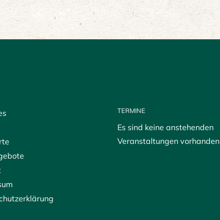
TERMINE
es
Es sind keine anstehenden
Veranstaltungen vorhanden
rte
gebote
t
sum
chutzerklärung
s