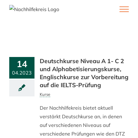
Skip
to
content
Deutschkurse Niveau A 1- C 2
14
und Alphabetisierungskurse,
04.2023
Englischkurse zur Vorbereitung
auf die IELTS-Prüfung
Kurse
Der Nachhilfekreis bietet aktuell
verstärkt Deutschkurse an, in denen
auf verschiedenen Niveaus auf
verschiedene Prüfungen wie den DTZ