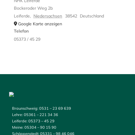
NHK Leiferde
Bockeroder Weg 2b
Leiferde
,
Niedersachsen
38542
Deutschland
Google Karte anzeigen
Telefon
05373 / 45 29
Braunschweig:
0531 – 23 69 639
Lehre:
05361 – 221 34 36
Leiferde:
05373 – 45 29
Meine:
05304 – 90 15 90
Schöppenstedt:
05331 – 98 46 046