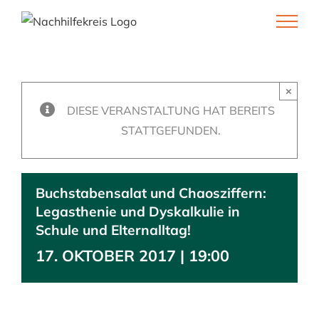
Skip
to
content
×
DIESE VERANSTALTUNG HAT BEREITS
STATTGEFUNDEN.
Buchstabensalat und Chaosziffern:
Legasthenie und Dyskalkulie in
Schule und Elternalltag!
17. OKTOBER 2017 | 19:00