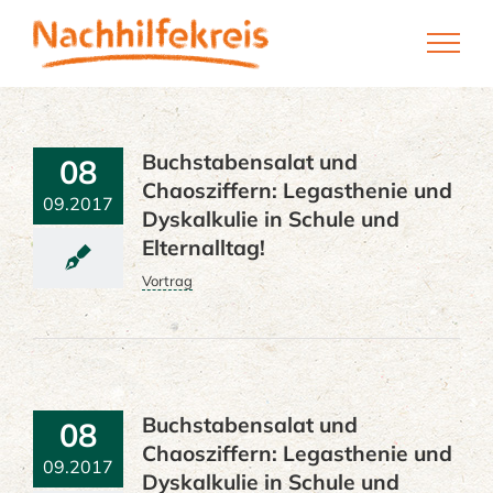
Skip
to
content
Buchstabensalat und
08
Chaosziffern: Legasthenie und
09.2017
Dyskalkulie in Schule und
Elternalltag!
Vortrag
Buchstabensalat und
08
Chaosziffern: Legasthenie und
09.2017
Dyskalkulie in Schule und